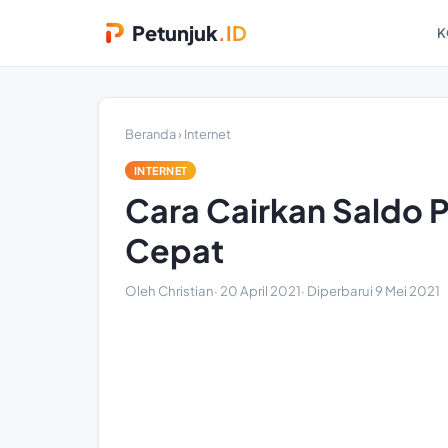
Petunjuk
.ID
K
Beranda
›
Internet
INTERNET
Cara Cairkan Saldo 
Cepat
Oleh Christian
·
20 April 2021
· Diperbarui
9 Mei 2021