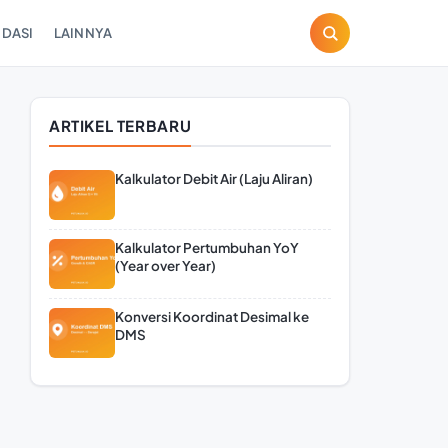
DASI
LAINNYA
ARTIKEL TERBARU
Kalkulator Debit Air (Laju Aliran)
Kalkulator Pertumbuhan YoY
(Year over Year)
Konversi Koordinat Desimal ke
DMS