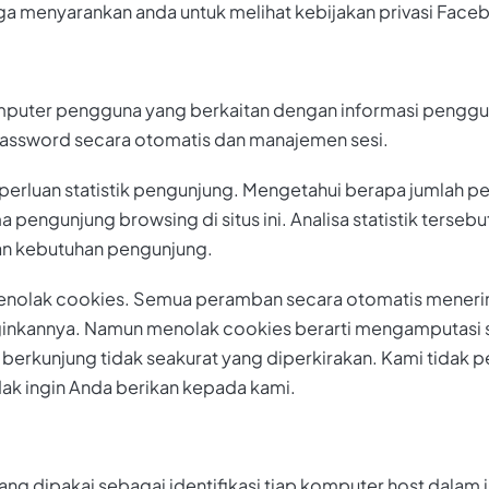
juga menyarankan anda untuk melihat kebijakan privasi Fac
mputer pengguna yang berkaitan dengan informasi penggun
ssword secara otomatis dan manajemen sesi.
erluan statistik pengunjung. Mengetahui berapa jumlah p
 pengunjung browsing di situs ini. Analisa statistik terse
ngan kebutuhan pengunjung.
menolak cookies. Semua peramban secara otomatis meneri
ginkannya. Namun menolak cookies berarti mengamputasi s
berkunjung tidak seakurat yang diperkirakan. Kami tidak
ak ingin Anda berikan kepada kami.
ng dipakai sebagai identifikasi tiap komputer host dalam 