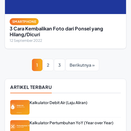
SMARTPHONE
3 Cara Kembalikan Foto dari Ponsel yang
Hilang/Dicuri
12 September 2022
1
2
3
Berikutnya »
ARTIKEL TERBARU
Kalkulator Debit Air (Laju Aliran)
Kalkulator Pertumbuhan YoY (Year over Year)