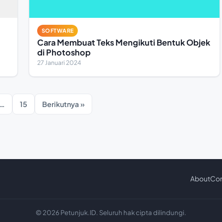
SOFTWARE
Cara Membuat Teks Mengikuti Bentuk Objek
di Photoshop
27 Januari 2024
…
15
Berikutnya »
About
Con
© 2026 Petunjuk.ID. Seluruh hak cipta dilindungi.