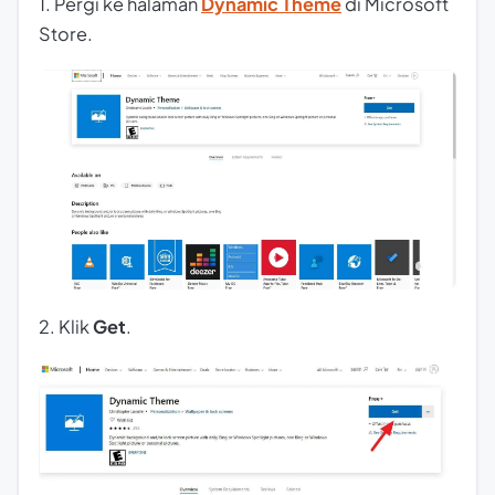
1. Pergi ke halaman
Dynamic Theme
di Microsoft
Store.
2. Klik
Get
.