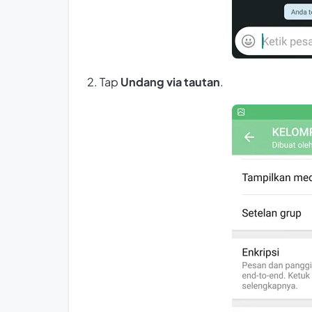
2. Tap
Undang via tautan
.