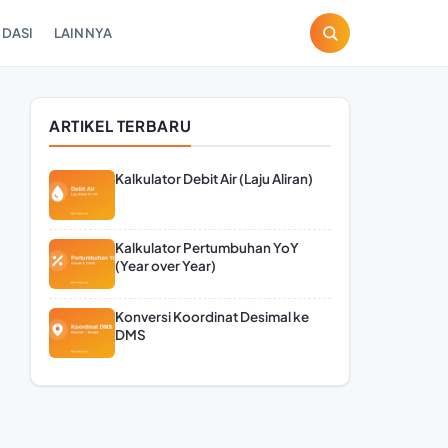
DASI
LAINNYA
ARTIKEL TERBARU
Kalkulator Debit Air (Laju Aliran)
Kalkulator Pertumbuhan YoY
(Year over Year)
Konversi Koordinat Desimal ke
DMS