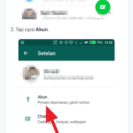
3. Tap opsi
Akun
.