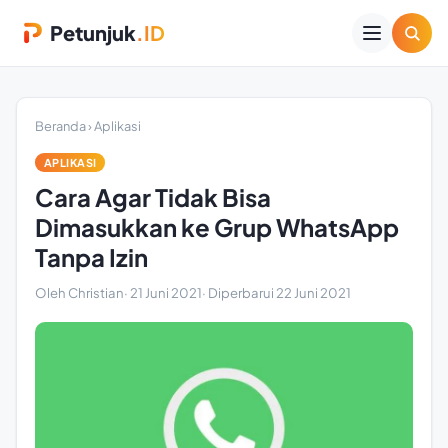
Petunjuk
.ID
Beranda
›
Aplikasi
APLIKASI
Cara Agar Tidak Bisa
Dimasukkan ke Grup WhatsApp
Tanpa Izin
Oleh Christian
·
21 Juni 2021
· Diperbarui
22 Juni 2021