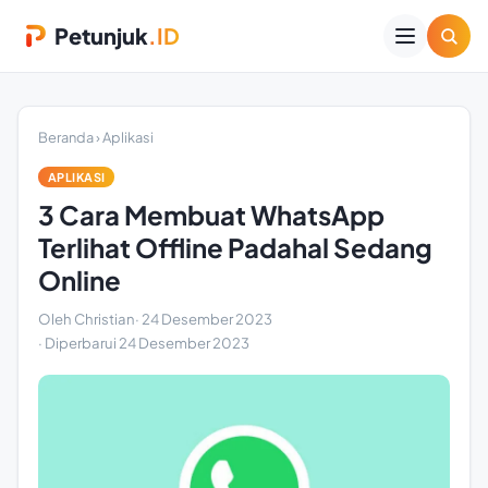
Petunjuk
.ID
Beranda
›
Aplikasi
APLIKASI
3 Cara Membuat WhatsApp
Terlihat Offline Padahal Sedang
Online
Oleh Christian
·
24 Desember 2023
· Diperbarui
24 Desember 2023