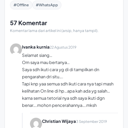
#Offline
#WhatsApp
57 Komentar
Komentar lama dari artikel ini (arsip, hanya tampil).
Ivanka kurnia
22 Agustus 2019
Selamat siang…
Om saya mau bertanya…
Saya sdh ikuti cara yg di di tampilkan dn
pengarahan dri situ….
Tapi knp yaa semua sdh ikuti cara nya tapi mash
kelihatan On line di hp…apa kah ada yg salah…
karna semua tetorial nya sdh saya ikuti dgn
benar….mohon pencerahannya….mksh
Christian Wijaya
3 September 2019