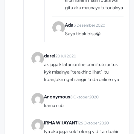
kita malem masih buka wa
gitu aku maunaya tutorialnya
Ada
3 Desember 2020
Saya tidak bisa😭
darel
20 Juli 2020
ak juga kliatan online cmn itutu untuk
kyk misalnya “terakhir dilihat” itu
kpan,bkn ngehilangin tnda online nya
Anonymous
8 Oktober 2020
kamu nub
IRMA WIJAYANTI
26 Oktober 2020
Iya aku juga kok tolong y di tambahin