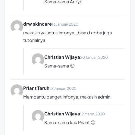
Sama-sama Ari 🙂
drw skincare
16 Januari 2020
makasih ya untuk infonya,,,bisa d coba juga
tutorialnya
Christian Wijaya
20 Januari 2020
Sama-sama 🙂
Priant Taruh
27 Januari 2020
Membantu banget infonya, makasih admin.
Christian Wijaya
19 Maret 2020
Sama-sama kak Priant 🙂