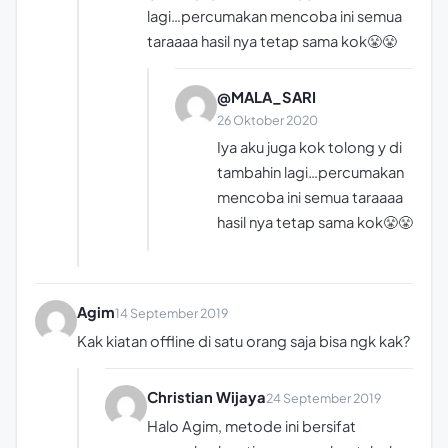
lagi…percumakan mencoba ini semua
taraaaa hasil nya tetap sama kok😤😤
@MALA_SARI
26 Oktober 2020
Iya aku juga kok tolong y di
tambahin lagi…percumakan
mencoba ini semua taraaaa
hasil nya tetap sama kok😤😤
Agim
14 September 2019
Kak kiatan offline di satu orang saja bisa ngk kak?
Christian Wijaya
24 September 2019
Halo Agim, metode ini bersifat