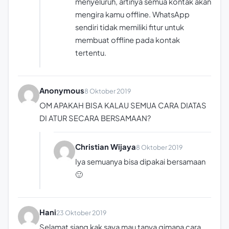
menyeluruh, artinya semua kontak akan
mengira kamu offline. WhatsApp
sendiri tidak memiliki fitur untuk
membuat offline pada kontak
tertentu.
Anonymous
8 Oktober 2019
OM APAKAH BISA KALAU SEMUA CARA DIATAS
DI ATUR SECARA BERSAMAAN?
Christian Wijaya
8 Oktober 2019
Iya semuanya bisa dipakai bersamaan
🙂
Hani
23 Oktober 2019
Selamat siang kak saya mau tanya gimana cara