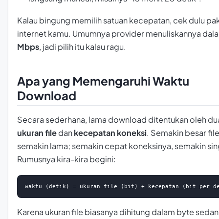
Kalau bingung memilih satuan kecepatan, cek dulu pa
internet kamu. Umumnya provider menuliskannya dal
Mbps
, jadi pilih itu kalau ragu.
Apa yang Memengaruhi Waktu
Download
Secara sederhana, lama download ditentukan oleh dua
ukuran file
dan
kecepatan koneksi
. Semakin besar fil
semakin lama; semakin cepat koneksinya, semakin sin
Rumusnya kira-kira begini:
waktu (detik) = ukuran file (bit) ÷ kecepatan (bit per d
Karena ukuran file biasanya dihitung dalam
byte
sedan