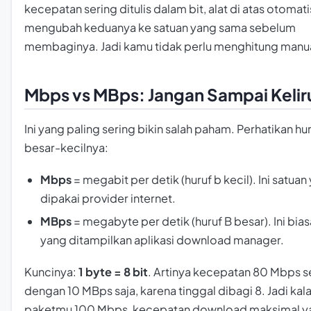
kecepatan sering ditulis dalam
bit
, alat di atas otomati
mengubah keduanya ke satuan yang sama sebelum
membaginya. Jadi kamu tidak perlu menghitung manua
Mbps vs MBps: Jangan Sampai Kelir
Ini yang paling sering bikin salah paham. Perhatikan hu
besar-kecilnya:
Mbps
=
megabit per detik
(huruf b kecil). Ini satuan
dipakai provider internet.
MBps
=
megabyte per detik
(huruf B besar). Ini bia
yang ditampilkan aplikasi download manager.
Kuncinya:
1 byte = 8 bit
. Artinya kecepatan 80 Mbps s
dengan 10 MBps saja, karena tinggal dibagi 8. Jadi kal
paketmu 100 Mbps, kecepatan download maksimal y