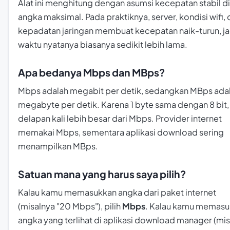
Alat ini menghitung dengan asumsi kecepatan stabil di
angka maksimal. Pada praktiknya, server, kondisi
wifi
,
kepadatan jaringan membuat kecepatan naik-turun, ja
waktu nyatanya biasanya sedikit lebih lama.
Apa bedanya Mbps dan MBps?
Mbps adalah megabit per detik, sedangkan MBps ada
megabyte per detik. Karena 1 byte sama dengan 8 bit
delapan kali lebih besar dari Mbps. Provider internet
memakai Mbps, sementara aplikasi download sering
menampilkan MBps.
Satuan mana yang harus saya pilih?
Kalau kamu memasukkan angka dari paket internet
(misalnya "20 Mbps"), pilih
Mbps
. Kalau kamu memas
angka yang terlihat di aplikasi download manager (mi