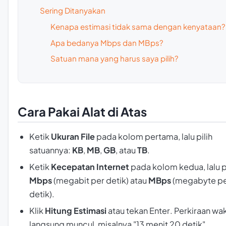
Sering Ditanyakan
Kenapa estimasi tidak sama dengan kenyataan?
Apa bedanya Mbps dan MBps?
Satuan mana yang harus saya pilih?
Cara Pakai Alat di Atas
Ketik
Ukuran File
pada kolom pertama, lalu pilih
satuannya:
KB
,
MB
,
GB
, atau
TB
.
Ketik
Kecepatan Internet
pada kolom kedua, lalu pi
Mbps
(megabit per detik) atau
MBps
(megabyte p
detik).
Klik
Hitung Estimasi
atau tekan
Enter
. Perkiraan wa
langsung muncul, misalnya "13 menit 20 detik".