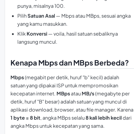
punya, misalnya 100.
Pilih
Satuan Asal
— Mbps atau MBps, sesuai angka
yang kamu masukkan.
Klik
Konversi
—
voila
, hasil satuan sebaliknya
langsung muncul.
Kenapa Mbps dan MBps Berbeda?
Mbps
(megabit per detik, huruf "b" kecil) adalah
satuan yang dipakai ISP untuk mempromosikan
kecepatan internet.
MBps
atau
MB/s
(megabyte per
detik, huruf "B" besar) adalah satuan yang muncul di
aplikasi download, browser, atau file manager. Karena
1 byte = 8 bit
, angka MBps selalu
8 kali lebih kecil
dari
angka Mbps untuk kecepatan yang sama.