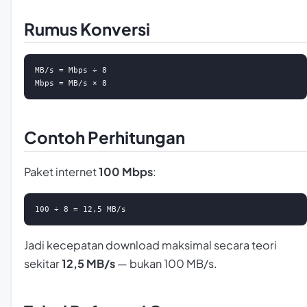
Rumus Konversi
MB/s = Mbps ÷ 8

Mbps = MB/s × 8
Contoh Perhitungan
Paket internet
100 Mbps
:
100 ÷ 8 = 12,5 MB/s
Jadi kecepatan download maksimal secara teori
sekitar
12,5 MB/s
— bukan 100 MB/s.