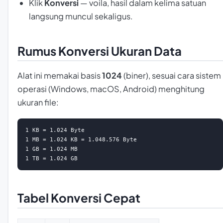
Klik
Konversi
—
voila
, hasil dalam kelima satuan
langsung muncul sekaligus.
Rumus Konversi Ukuran Data
Alat ini memakai basis
1024
(biner), sesuai cara sistem
operasi (Windows, macOS, Android) menghitung
ukuran file:
1 KB = 1.024 Byte

1 MB = 1.024 KB = 1.048.576 Byte

1 GB = 1.024 MB

1 TB = 1.024 GB
Tabel Konversi Cepat