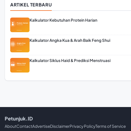
ARTIKEL TERBARU
Kalkulator Kebutuhan Protein Harian
Kalkulator Angka Kua & Arah Baik Feng Shui
Kalkulator Siklus Haid & Prediksi Menstruasi
Petunjuk.ID
About
Contact
Advertise
Disclaimer
Privacy Policy
Terms of Service