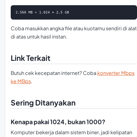
2.560 MB ÷ 1.024 = 2,5 GB
Coba masukkan angka file atau kuotamu sendiri di alat
di atas untuk hasil instan.
Link Terkait
Butuh cek kecepatan internet? Coba
konverter Mbps
ke MBps
.
Sering Ditanyakan
Kenapa pakai 1024, bukan 1000?
Komputer bekerja dalam sistem biner, jadi kelipatan