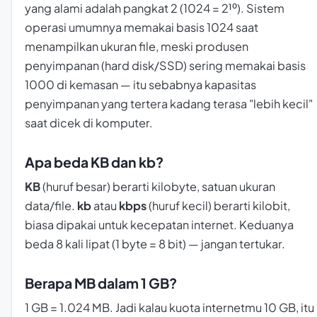
yang alami adalah pangkat 2 (1024 = 2¹⁰). Sistem
operasi umumnya memakai basis 1024 saat
menampilkan ukuran file, meski produsen
penyimpanan (hard disk/SSD) sering memakai basis
1000 di kemasan — itu sebabnya kapasitas
penyimpanan yang tertera kadang terasa "lebih kecil"
saat dicek di komputer.
Apa beda KB dan kb?
KB
(huruf besar) berarti kilobyte, satuan ukuran
data/file.
kb
atau
kbps
(huruf kecil) berarti kilobit,
biasa dipakai untuk kecepatan internet. Keduanya
beda 8 kali lipat (1 byte = 8 bit) — jangan tertukar.
Berapa MB dalam 1 GB?
1 GB = 1.024 MB. Jadi kalau kuota internetmu 10 GB, itu