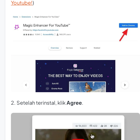
Youtube!
)
2. Setelah terinstal, klik
Agree
.