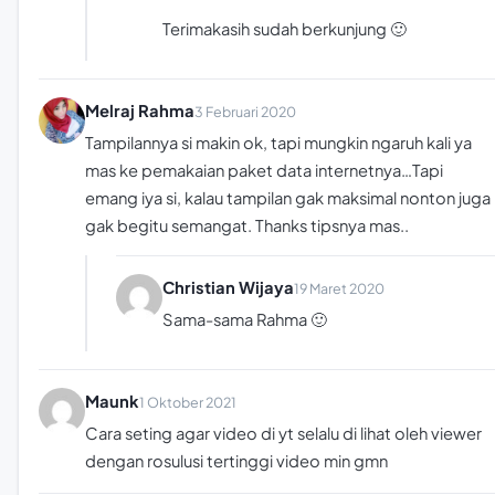
Terimakasih sudah berkunjung 🙂
Melraj Rahma
3 Februari 2020
Tampilannya si makin ok, tapi mungkin ngaruh kali ya
mas ke pemakaian paket data internetnya…Tapi
emang iya si, kalau tampilan gak maksimal nonton juga
gak begitu semangat. Thanks tipsnya mas..
Christian Wijaya
19 Maret 2020
Sama-sama Rahma 🙂
Maunk
1 Oktober 2021
Cara seting agar video di yt selalu di lihat oleh viewer
dengan rosulusi tertinggi video min gmn