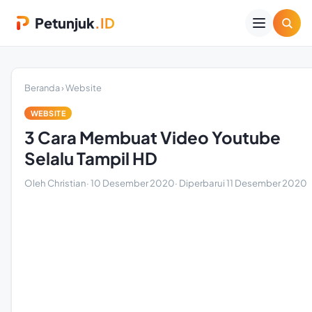
Petunjuk
.ID
Beranda
›
Website
WEBSITE
3 Cara Membuat Video Youtube
Selalu Tampil HD
Oleh Christian
·
10 Desember 2020
· Diperbarui
11 Desember 2020