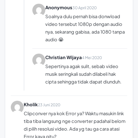
Anonymous
30 April 2020
Soalnya dulu pernah bisa donwload
video tersebut 1080p dengan audio
nya, sekarang gabisa, ada 1080 tanpa
audio 😭
Christian Wijaya
4 Mei 2020
Sepertinya agak sulit, sebab video
musik seringkali sudah dilabeli hak
cipta sehingga tidak dapat diunduh.
Kholik
23 Juni 2020
Clipconver nya kok Error ya? Waktu masukin link
tiba tiba langsung nge converter padahal belom
di pilih resolusi video. Ada yg tau ga cara atasi
Error kaya gitu?