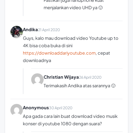
Pastikan juga handphone kuat
menjalankan video UHD ya 🙂
Andika
21 April 2020
Guys, kalo mau download video Youtube up to
4K bisa coba buka di sini
https://downloaddariyoutube.com
, cepat
downloadnya
Christian Wijaya
26 April 2020
Terimakasih Andika atas sarannya 🙂
Anonymous
30 April 2020
Apa gada cara lain buat download video musik
konser di youtube 1080 dengan suara?