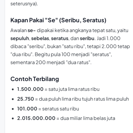
seterusnya).
Kapan Pakai "Se" (Seribu, Seratus)
Awalan
se-
dipakai ketika angkanya tepat satu, yaitu
sepuluh
,
sebelas
,
seratus
, dan
seribu
. Jadi 1.000
dibaca "seribu", bukan "satu ribu", tetapi 2.000 tetap
"dua ribu". Begitu pula 100 menjadi "seratus",
sementara 200 menjadi "dua ratus".
Contoh Terbilang
1.500.000
= satu juta lima ratus ribu
25.750
= dua puluh lima ribu tujuh ratus lima puluh
101.000
= seratus satu ribu
2.015.000.000
= dua miliar lima belas juta