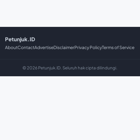
Petunjuk.ID
About
Contact
Advertise
Disclaimer
Privacy Policy
Terms of Service
© 2026 Petunjuk.ID. Seluruh hak cipta dilindungi.