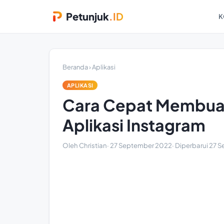
Petunjuk
.ID
K
Beranda
›
Aplikasi
APLIKASI
Cara Cepat Membuat
Aplikasi Instagram
Oleh Christian
·
27 September 2022
· Diperbarui
27 S