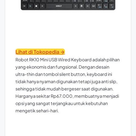
Lihat di Tokopedia →
Robot RK10 Mini USB Wired Keyboard adalah pilihan
yang ekonomis dan fungsional. Dengan desain
ultra-thin dan tombol silent button, keyboard ini
tidak hanya nyaman digunakan tetapi juga anti slip,
sehingga tidak mudah bergeser saat digunakan.
Harganya sekitar Rp67.000, membuatnya menjadi
opsi yang sangat terjangkau untuk kebutuhan
mengetik sehari-hari.