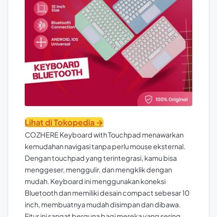
Lihat di Tokopedia →
COZHERE Keyboard with Touchpad menawarkan
kemudahan navigasi tanpa perlu mouse eksternal.
Dengan touchpad yang terintegrasi, kamu bisa
menggeser, menggulir, dan mengklik dengan
mudah. Keyboard ini menggunakan koneksi
Bluetooth dan memiliki desain compact sebesar 10
inch, membuatnya mudah disimpan dan dibawa.
Fitur ini sangat berguna bagi mereka yang sering