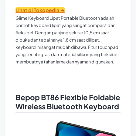
Lihat di Tokopedia →
Giime Keyboard Lipat Portable Bluetooth adalah
contoh keyboard lipat yang sangat compact dan
fleksibel. Dengan panjang sekitar 10,5 cm saat
dibuka dan tebal hanya 1,8 cm saat dilipat,
keyboard ini sangat mudah dibawa. Fitur touchpad
yang terintegrasi dan material silikon yang fleksibel
membuatnya tahan lama dan nyaman digunakan.
Bepop BT86 Flexible Foldable
Wireless Bluetooth Keyboard