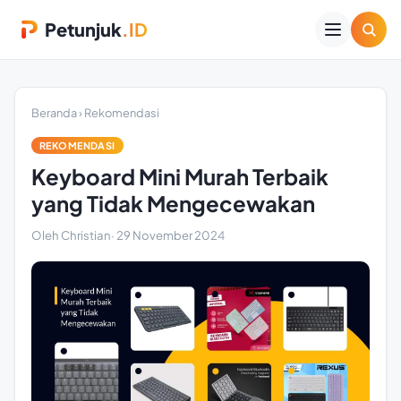
Petunjuk
.ID
Beranda
›
Rekomendasi
REKOMENDASI
Keyboard Mini Murah Terbaik
yang Tidak Mengecewakan
Oleh Christian
·
29 November 2024