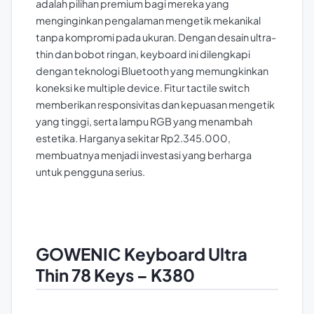
adalah pilihan premium bagi mereka yang
menginginkan pengalaman mengetik mekanikal
tanpa kompromi pada ukuran. Dengan desain ultra-
thin dan bobot ringan, keyboard ini dilengkapi
dengan teknologi Bluetooth yang memungkinkan
koneksi ke multiple device. Fitur tactile switch
memberikan responsivitas dan kepuasan mengetik
yang tinggi, serta lampu RGB yang menambah
estetika. Harganya sekitar Rp2.345.000,
membuatnya menjadi investasi yang berharga
untuk pengguna serius.
GOWENIC Keyboard Ultra
Thin 78 Keys – K380