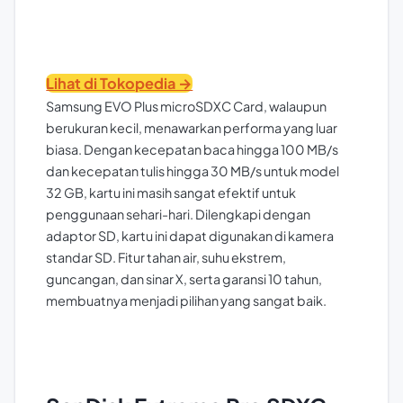
Lihat di Tokopedia →
Samsung EVO Plus microSDXC Card, walaupun
berukuran kecil, menawarkan performa yang luar
biasa. Dengan kecepatan baca hingga 100 MB/s
dan kecepatan tulis hingga 30 MB/s untuk model
32 GB, kartu ini masih sangat efektif untuk
penggunaan sehari-hari. Dilengkapi dengan
adaptor SD, kartu ini dapat digunakan di kamera
standar SD. Fitur tahan air, suhu ekstrem,
guncangan, dan sinar X, serta garansi 10 tahun,
membuatnya menjadi pilihan yang sangat baik.