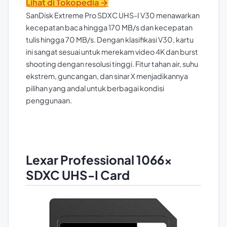
Lihat di Tokopedia →
SanDisk Extreme Pro SDXC UHS-I V30 menawarkan
kecepatan baca hingga 170 MB/s dan kecepatan
tulis hingga 70 MB/s. Dengan klasifikasi V30, kartu
ini sangat sesuai untuk merekam video 4K dan burst
shooting dengan resolusi tinggi. Fitur tahan air, suhu
ekstrem, guncangan, dan sinar X menjadikannya
pilihan yang andal untuk berbagai kondisi
penggunaan.
Lexar Professional 1066x
SDXC UHS-I Card