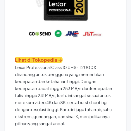
Lihat di Tokopedia →
Lexar Professional Class 10 UHS-II 2000X
dirancang untuk pengguna yang memerlukan
kecepatan dan ketahanan tinggi. Dengan
kecepatan baca hingga 253 MB/s dan kecepatan
tulis hingga 241 MB/s, kartu ini sangat sesuai untuk
merekam video 4K dan 8K, serta burst shooting
dengan resolusi tinggi. Kartu ini juga tahan air, suhu
ekstrem, guncangan, dan sinar X, menjadikannya
pilihan yang sangat andal.