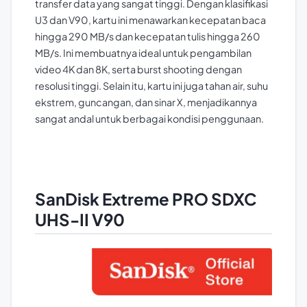
transfer data yang sangat tinggi. Dengan klasifikasi
U3 dan V90, kartu ini menawarkan kecepatan baca
hingga 290 MB/s dan kecepatan tulis hingga 260
MB/s. Ini membuatnya ideal untuk pengambilan
video 4K dan 8K, serta burst shooting dengan
resolusi tinggi. Selain itu, kartu ini juga tahan air, suhu
ekstrem, guncangan, dan sinar X, menjadikannya
sangat andal untuk berbagai kondisi penggunaan.
SanDisk Extreme PRO SDXC
UHS-II V90