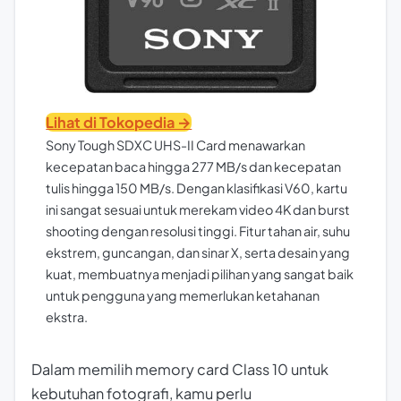
Lihat di Tokopedia →
Sony Tough SDXC UHS-II Card menawarkan
kecepatan baca hingga 277 MB/s dan kecepatan
tulis hingga 150 MB/s. Dengan klasifikasi V60, kartu
ini sangat sesuai untuk merekam video 4K dan burst
shooting dengan resolusi tinggi. Fitur tahan air, suhu
ekstrem, guncangan, dan sinar X, serta desain yang
kuat, membuatnya menjadi pilihan yang sangat baik
untuk pengguna yang memerlukan ketahanan
ekstra.
Dalam memilih memory card Class 10 untuk
kebutuhan fotografi, kamu perlu