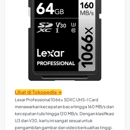
Lihat di Tokopedia →
Lexar Professional 1066x SDXC UHS-I Card
menawarkan kecepatan baca hingga 160 MB/s dan
kecepatan tulis hingga 120 MB/s. Dengan klasifikasi
U3 dan V30, kartu ini sangat sesuai untuk
pengambilan gambar dan video berkualitas tinggi.