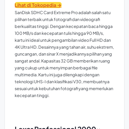
Lihat di Tokopedia →
SanDisk SDHC Card Extreme Pro adalah salah satu
pilihan terbaik untuk fotografi dan videografi
berkualitas tinggi. Dengan kecepatan baca hingga
100 MB/s dan kecepatan tulis hingga 90 MB/s,
kartu ini ideal untuk pengambilan video Full HD dan
4K Ultra HD. Desainnya yang tahan air, suhu ekstrem,
guncangan, dan sinar X menjadikannya pilihan yang
sangat andal. Kapasitas 32 GB memberikan ruang
yang cukup untuk menyimpan berbagai file
multimedia. Kartu ini juga dilengkapi dengan
teknologi UHS-I dan klasifikasi V30, membuatnya
sesuai untuk kebutuhan fotografi yang memerlukan
kecepatan tinggi.
Lexar Professional 2000x