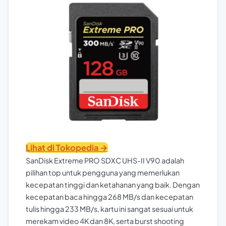
Lihat di Tokopedia →
SanDisk Extreme PRO SDXC UHS-II V90 adalah
pilihan top untuk pengguna yang memerlukan
kecepatan tinggi dan ketahanan yang baik. Dengan
kecepatan baca hingga 268 MB/s dan kecepatan
tulis hingga 233 MB/s, kartu ini sangat sesuai untuk
merekam video 4K dan 8K, serta burst shooting