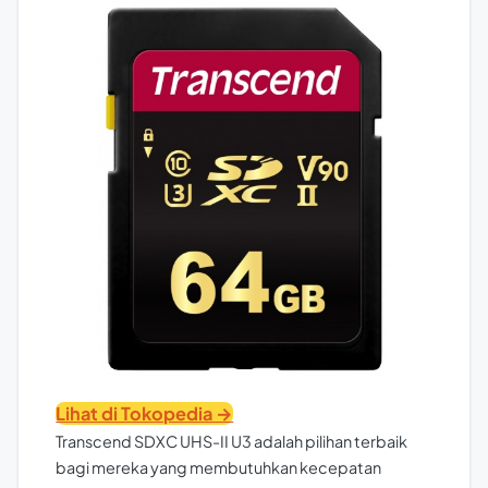
Lihat di Tokopedia →
Transcend SDXC UHS-II U3 adalah pilihan terbaik
bagi mereka yang membutuhkan kecepatan