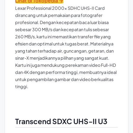
Lihat di Tokopedia →
Lexar Professional 2000x SDHC UHS-II Card
dirancang untuk pemakaian para fotografer
profesional. Dengan kecepatan baca luar biasa
sebesar 300 MB/s dan kecepatan tulis sebesar
260 MB/s, kartu ini memastikan transfer file yang
efisien dan optimal untuk tugas berat. Materialnya
yang tahan terhadap air, guncangan, getaran, dan
sinar-X menjadikannya pilihan yang sangat kuat.
Kartu ini juga mendukung perekaman video Full-HD
dan 4K dengan performa tinggi, membuatnya ideal
untuk pengambilan gambar dan video berkualitas
tinggi.
Transcend SDXC UHS-II U3