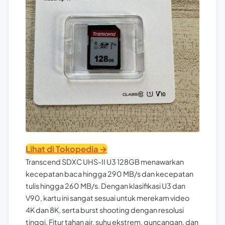
Lihat di Tokopedia →
Transcend SDXC UHS-II U3 128GB menawarkan
kecepatan baca hingga 290 MB/s dan kecepatan
tulis hingga 260 MB/s. Dengan klasifikasi U3 dan
V90, kartu ini sangat sesuai untuk merekam video
4K dan 8K, serta burst shooting dengan resolusi
tinggi. Fitur tahan air, suhu ekstrem, guncangan, dan