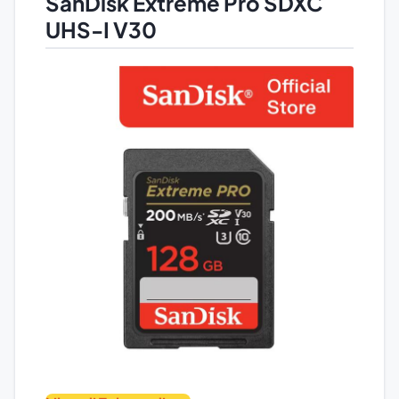
SanDisk Extreme Pro SDXC
UHS-I V30