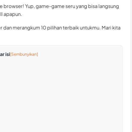
ame browser! Yup, game-game seru yang bisa langsung
ll apapun.
an merangkum 10 pilihan terbaik untukmu. Mari kita
r isi