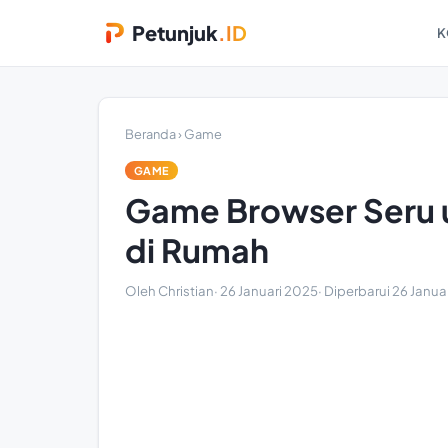
Petunjuk
.ID
K
Beranda
›
Game
GAME
Game Browser Seru 
di Rumah
Oleh Christian
·
26 Januari 2025
· Diperbarui
26 Janua