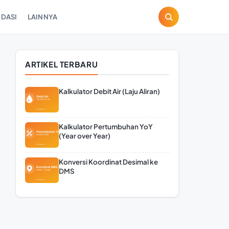
DASI
LAINNYA
ARTIKEL TERBARU
Kalkulator Debit Air (Laju Aliran)
Kalkulator Pertumbuhan YoY
(Year over Year)
Konversi Koordinat Desimal ke
DMS