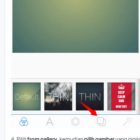
4. Pilih
from gallery
, kemudian
pilih gambar
yang ingin