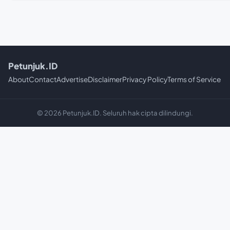
Petunjuk.ID
About
Contact
Advertise
Disclaimer
Privacy Policy
Terms of Service
© 2026 Petunjuk.ID. Seluruh hak cipta dilindungi.