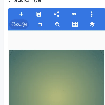
3. Ketuk
ikon layer
.