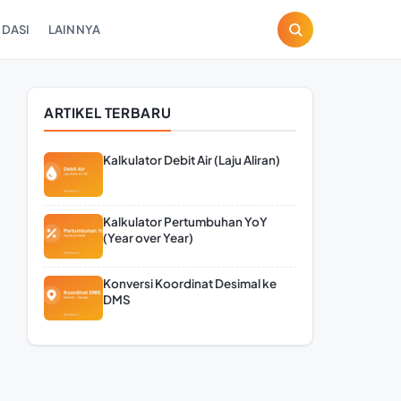
DASI
LAINNYA
ARTIKEL TERBARU
Kalkulator Debit Air (Laju Aliran)
Kalkulator Pertumbuhan YoY
(Year over Year)
Konversi Koordinat Desimal ke
DMS