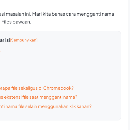
i masalah ini. Mari kita bahas cara mengganti nama
 Files bawaan.
r isi
e
apa file sekaligus di Chromebook?
us ekstensi file saat mengganti nama?
ti nama file selain menggunakan klik kanan?