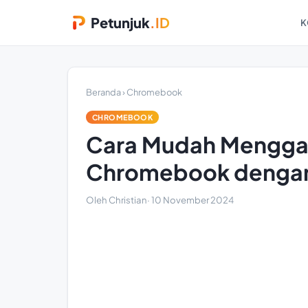
Petunjuk
.ID
K
Beranda
›
Chromebook
CHROMEBOOK
Cara Mudah Menggant
Chromebook dengan A
Oleh Christian
·
10 November 2024