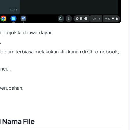
 pojok kiri bawah layar.
.
u belum terbiasa melakukan klik kanan di Chromebook,
ncul.
perubahan.
i Nama File