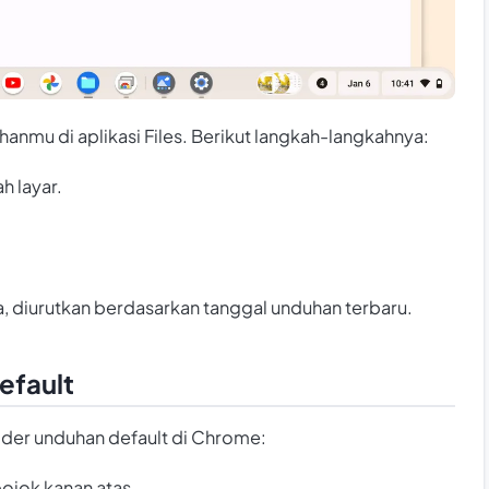
mu di aplikasi Files. Berikut langkah-langkahnya:
h layar.
, diurutkan berdasarkan tanggal unduhan terbaru.
efault
older unduhan default di Chrome:
pojok kanan atas.