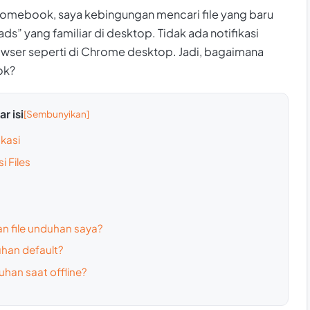
omebook, saya kebingungan mencari file yang baru
ds” yang familiar di desktop. Tidak ada notifikasi
wser seperti di Chrome desktop. Jadi, bagaimana
ok?
r isi
kasi
i Files
n file unduhan saya?
han default?
han saat offline?