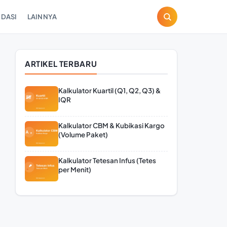
DASI
LAINNYA
ARTIKEL TERBARU
Kalkulator Kuartil (Q1, Q2, Q3) &
IQR
Kalkulator CBM & Kubikasi Kargo
(Volume Paket)
Kalkulator Tetesan Infus (Tetes
per Menit)