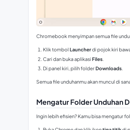
Chromebook menyimpan semua file unduhan
Klik tombol
Launcher
di pojok kiri bawa
Cari dan buka aplikasi
Files
.
Di panel kiri, pilih folder
Downloads
.
Semua file unduhanmu akan muncul di sana
Mengatur Folder Unduhan D
Ingin lebih efisien? Kamu bisa mengatur f
Buka Chrome dan klik ikon
tiga titik
di 