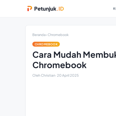
Petunjuk
.ID
K
Beranda
›
Chromebook
CHROMEBOOK
Cara Mudah Membuka
Chromebook
Oleh Christian
·
20 April 2025