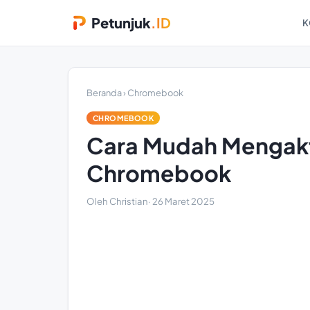
Petunjuk
.ID
K
Beranda
›
Chromebook
CHROMEBOOK
Cara Mudah Mengakt
Chromebook
Oleh Christian
·
26 Maret 2025