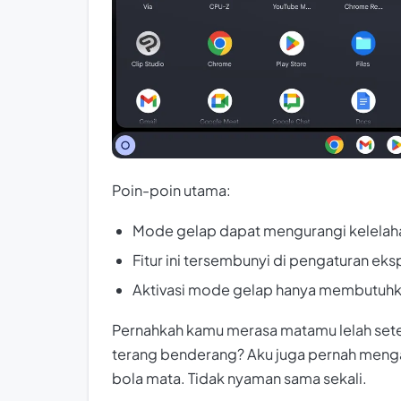
Poin-poin utama:
Mode gelap dapat mengurangi kelelahan
Fitur ini tersembunyi di pengaturan e
Aktivasi mode gelap hanya membutuhk
Pernahkah kamu merasa matamu lelah set
terang benderang? Aku juga pernah menga
bola mata. Tidak nyaman sama sekali.