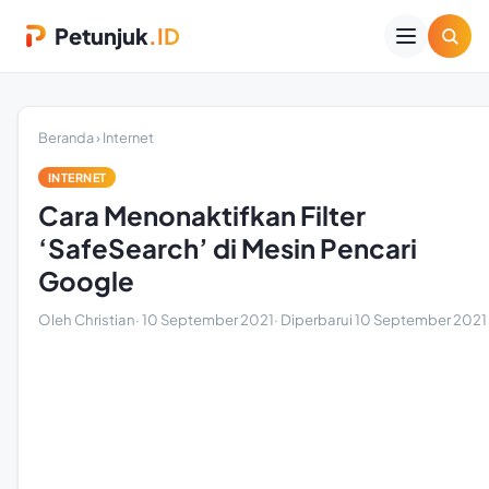
Petunjuk
.ID
Beranda
›
Internet
INTERNET
Cara Menonaktifkan Filter
‘SafeSearch’ di Mesin Pencari
Google
Oleh Christian
·
10 September 2021
· Diperbarui
10 September 2021