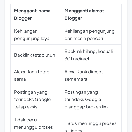
Mengganti nama
Mengganti alamat
Blogger
Blogger
Kehilangan
Kehilangan pengunjung
pengunjung loyal
dari mesin pencari
Backlink hilang, kecuali
Backlink tetap utuh
301 redirect
Alexa Rank tetap
Alexa Rank direset
sama
sementara
Postingan yang
Postingan yang
terindeks Google
terindeks Google
tetap eksis
dianggap
broken link
Tidak perlu
Harus menunggu proses
menunggu proses
re-index