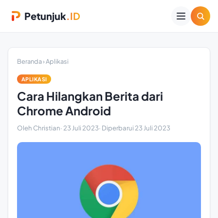
Petunjuk
.ID
Beranda
›
Aplikasi
APLIKASI
Cara Hilangkan Berita dari
Chrome Android
Oleh Christian
·
23 Juli 2023
· Diperbarui
23 Juli 2023