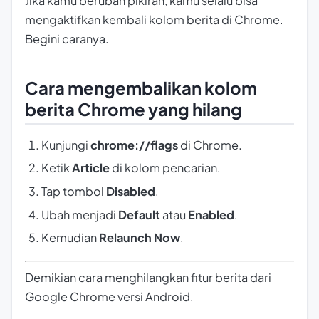
Jika kamu berubah pikiran, kamu selalu bisa
mengaktifkan kembali kolom berita di Chrome.
Begini caranya.
Cara mengembalikan kolom
berita Chrome yang hilang
Kunjungi
chrome://flags
di Chrome.
Ketik
Article
di kolom pencarian.
Tap tombol
Disabled
.
Ubah menjadi
Default
atau
Enabled
.
Kemudian
Relaunch Now
.
Demikian cara menghilangkan fitur berita dari
Google Chrome versi Android.