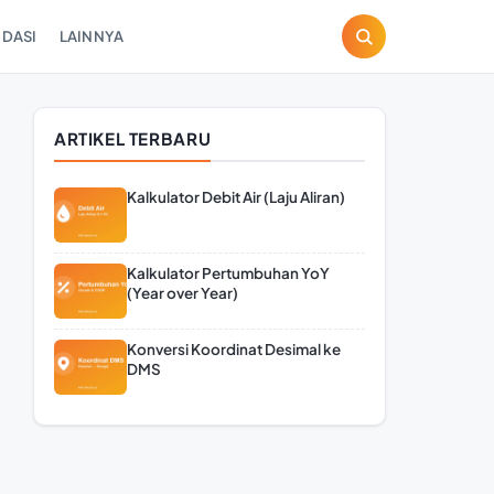
DASI
LAINNYA
ARTIKEL TERBARU
Kalkulator Debit Air (Laju Aliran)
Kalkulator Pertumbuhan YoY
(Year over Year)
Konversi Koordinat Desimal ke
DMS