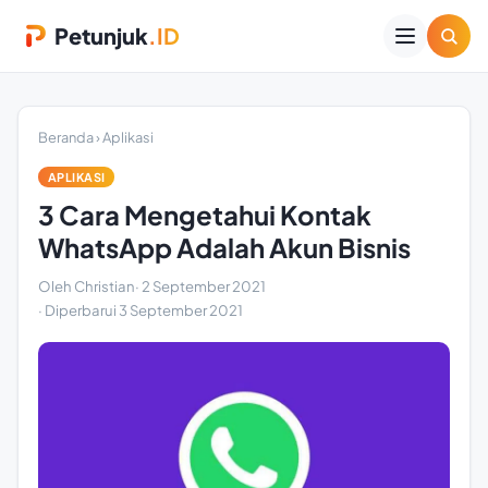
Petunjuk
.ID
Beranda
›
Aplikasi
APLIKASI
3 Cara Mengetahui Kontak
WhatsApp Adalah Akun Bisnis
Oleh Christian
·
2 September 2021
· Diperbarui
3 September 2021