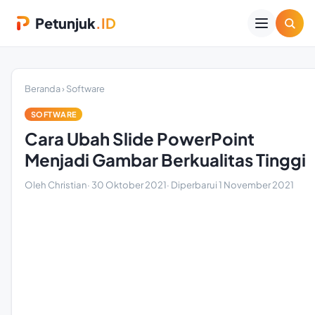
Petunjuk
.ID
Beranda
›
Software
SOFTWARE
Cara Ubah Slide PowerPoint
Menjadi Gambar Berkualitas Tinggi
Oleh Christian
·
30 Oktober 2021
· Diperbarui
1 November 2021