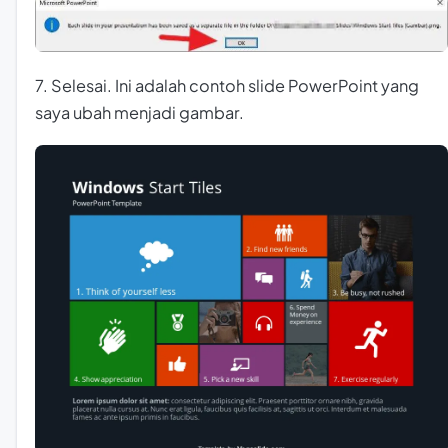
7. Selesai. Ini adalah contoh slide PowerPoint yang
saya ubah menjadi gambar.