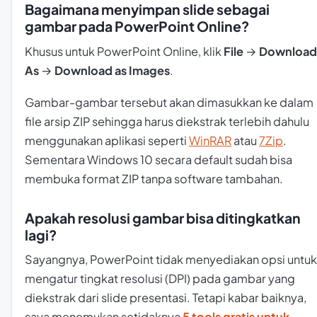
Bagaimana menyimpan slide sebagai
gambar pada PowerPoint Online?
Khusus untuk PowerPoint Online, klik
File
→
Download
As
→
Download as Images
.
Gambar-gambar tersebut akan dimasukkan ke dalam
file arsip ZIP sehingga harus diekstrak terlebih dahulu
menggunakan aplikasi seperti
WinRAR
atau
7Zip
.
Sementara Windows 10 secara default sudah bisa
membuka format ZIP tanpa software tambahan.
Apakah resolusi gambar bisa ditingkatkan
lagi?
Sayangnya, PowerPoint tidak menyediakan opsi untuk
mengatur tingkat resolusi (DPI) pada gambar yang
diekstrak dari slide presentasi. Tetapi kabar baiknya,
saya menemukan setidaknya
5
tools
gratis untuk