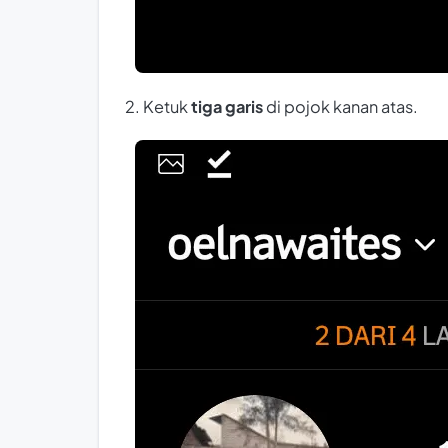
2. Ketuk
tiga garis
di pojok kanan atas.