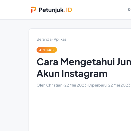
Petunjuk
.ID
K
Beranda
›
Aplikasi
APLIKASI
Cara Mengetahui Ju
Akun Instagram
Oleh Christian
·
22 Mei 2023
· Diperbarui
22 Mei 2023