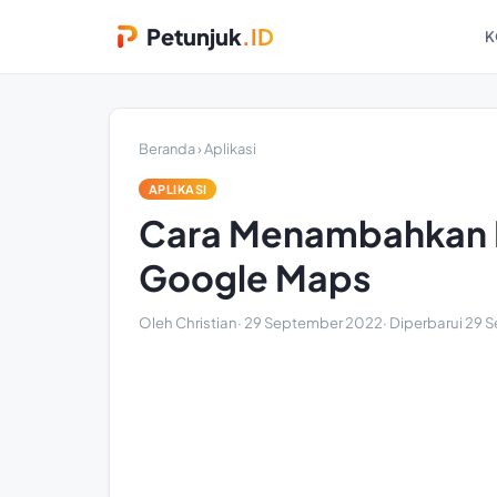
Petunjuk
.ID
K
Beranda
›
Aplikasi
APLIKASI
Cara Menambahkan R
Google Maps
Oleh Christian
·
29 September 2022
· Diperbarui
29 