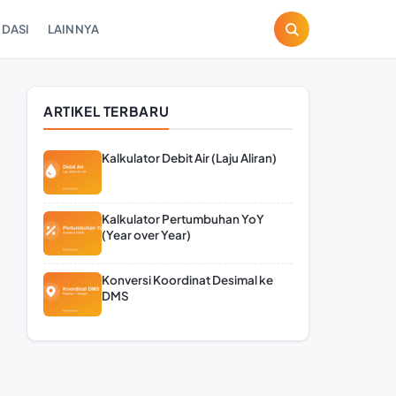
DASI
LAINNYA
ARTIKEL TERBARU
Kalkulator Debit Air (Laju Aliran)
Kalkulator Pertumbuhan YoY
(Year over Year)
Konversi Koordinat Desimal ke
DMS