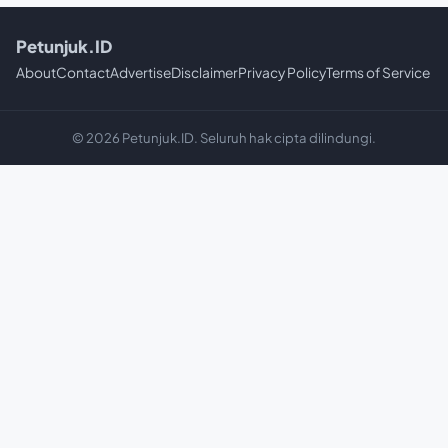
Petunjuk.ID
About
Contact
Advertise
Disclaimer
Privacy Policy
Terms of Service
© 2026 Petunjuk.ID. Seluruh hak cipta dilindungi.