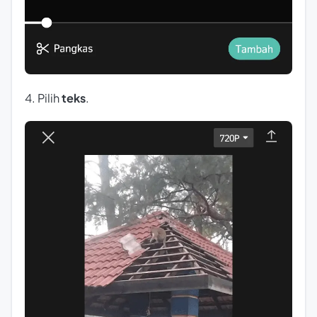
4. Pilih
teks
.