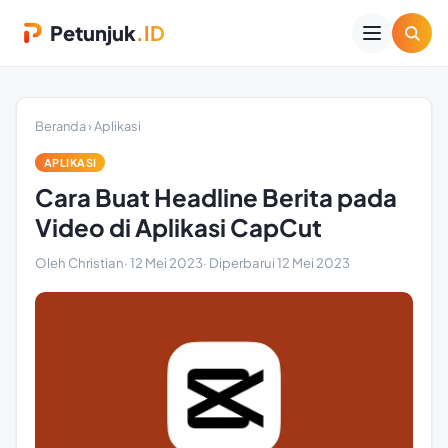
Petunjuk
.ID
Beranda
›
Aplikasi
APLIKASI
Cara Buat Headline Berita pada
Video di Aplikasi CapCut
Oleh Christian
·
12 Mei 2023
· Diperbarui
12 Mei 2023