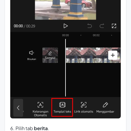
6. Pilih tab
berita
.