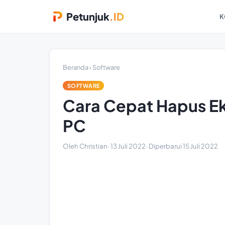
Petunjuk
.ID
K
Beranda
›
Software
SOFTWARE
Cara Cepat Hapus Ek
PC
Oleh Christian
·
13 Juli 2022
· Diperbarui
15 Juli 2022