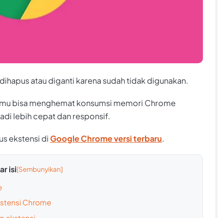
dihapus atau diganti karena sudah tidak digunakan.
 kamu bisa menghemat konsumsi memori Chrome
di lebih cepat dan responsif.
us ekstensi di
Google Chrome versi terbaru
.
r isi
e
stensi Chrome
n ekstensi