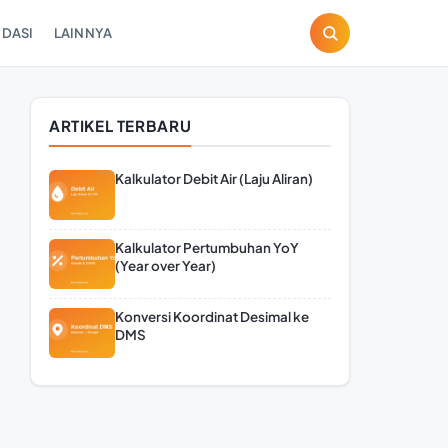
DASI
LAINNYA
ARTIKEL TERBARU
Kalkulator Debit Air (Laju Aliran)
Kalkulator Pertumbuhan YoY
(Year over Year)
Konversi Koordinat Desimal ke
DMS