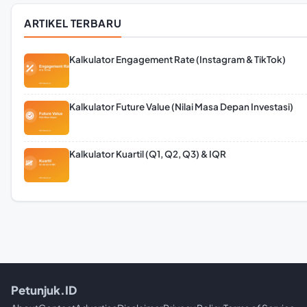
ARTIKEL TERBARU
Kalkulator Engagement Rate (Instagram & TikTok)
Kalkulator Future Value (Nilai Masa Depan Investasi)
Kalkulator Kuartil (Q1, Q2, Q3) & IQR
Petunjuk.ID