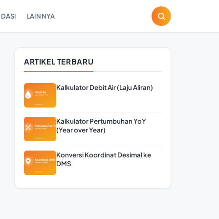
DASI
LAINNYA
ARTIKEL TERBARU
Kalkulator Debit Air (Laju Aliran)
Kalkulator Pertumbuhan YoY
(Year over Year)
Konversi Koordinat Desimal ke
DMS