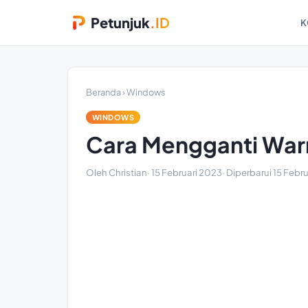
Petunjuk
.ID
K
Beranda
›
Windows
WINDOWS
Cara Mengganti War
Oleh Christian
·
15 Februari 2023
· Diperbarui
15 Febr