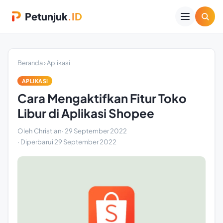
Petunjuk
.ID
Beranda
›
Aplikasi
APLIKASI
Cara Mengaktifkan Fitur Toko
Libur di Aplikasi Shopee
Oleh Christian
·
29 September 2022
· Diperbarui
29 September 2022