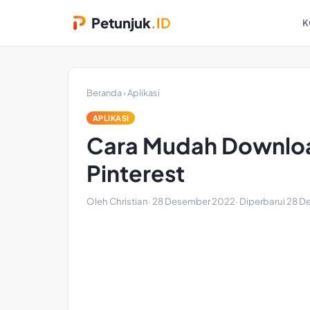
Petunjuk
.ID
K
Beranda
›
Aplikasi
APLIKASI
Cara Mudah Downloa
Pinterest
Oleh Christian
·
28 Desember 2022
· Diperbarui
28 D