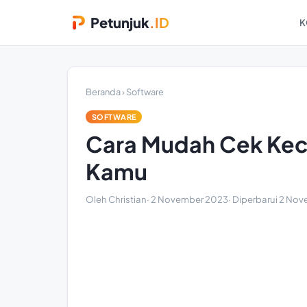
Petunjuk
.ID
K
Beranda
›
Software
SOFTWARE
Cara Mudah Cek Ke
Kamu
Oleh Christian
·
2 November 2023
· Diperbarui
2 Nov