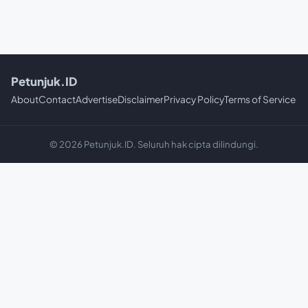
Petunjuk.ID
About
Contact
Advertise
Disclaimer
Privacy Policy
Terms of Service
© 2026 Petunjuk.ID. Seluruh hak cipta dilindungi.