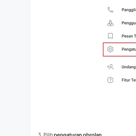
3. Pilih
pengaturan obrolan
.