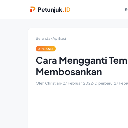
Petunjuk
.ID
K
Beranda
›
Aplikasi
APLIKASI
Cara Mengganti Tema
Membosankan
Oleh Christian
·
27 Februari 2022
· Diperbarui
27 Febr