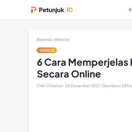
Petunjuk
.ID
K
Beranda
›
Website
WEBSITE
6 Cara Memperjelas 
Secara Online
Oleh Christian
·
20 Desember 2021
· Diperbarui
28 D