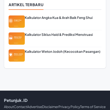
ARTIKEL TERBARU
Kalkulator Angka Kua & Arah Baik Feng Shui
Kalkulator Siklus Haid & Prediksi Menstruasi
Kalkulator Weton Jodoh (Kecocokan Pasangan)
Petunjuk.ID
About
Contact
Advertise
Disclaimer
Privacy Policy
Terms of Service