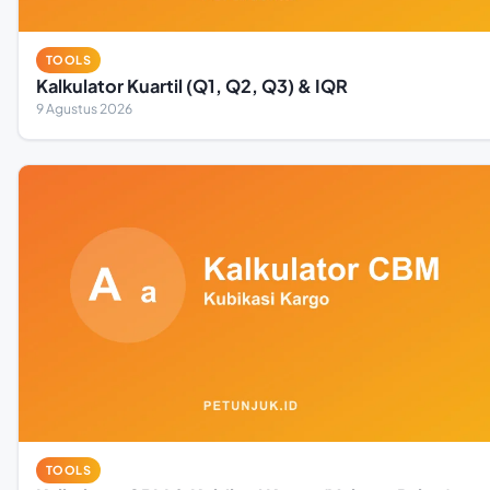
TOOLS
Kalkulator Kuartil (Q1, Q2, Q3) & IQR
9 Agustus 2026
TOOLS