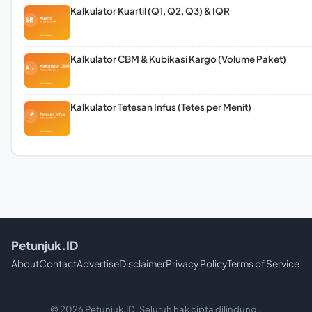
Kalkulator Kuartil (Q1, Q2, Q3) & IQR
Kalkulator CBM & Kubikasi Kargo (Volume Paket)
Kalkulator Tetesan Infus (Tetes per Menit)
Petunjuk.ID
About
Contact
Advertise
Disclaimer
Privacy Policy
Terms of Service
© 2026 Petunjuk.ID. Seluruh hak cipta dilindungi.