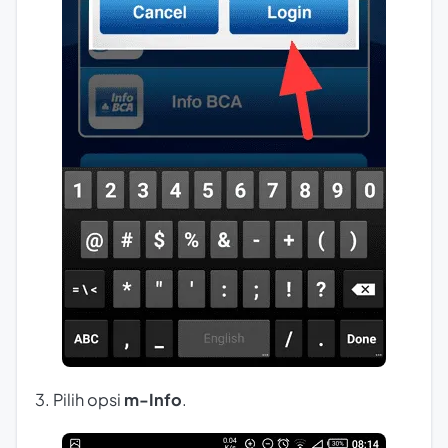
3. Pilih opsi
m-Info
.