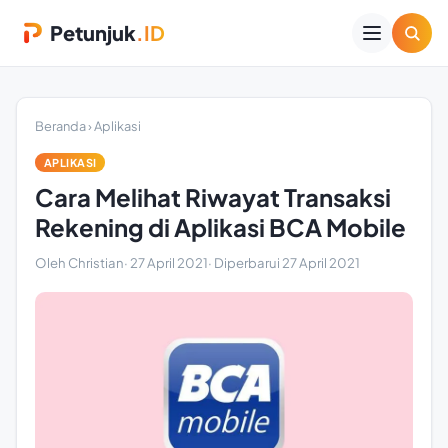
Petunjuk
.ID
Beranda
›
Aplikasi
APLIKASI
Cara Melihat Riwayat Transaksi
Rekening di Aplikasi BCA Mobile
Oleh Christian
·
27 April 2021
· Diperbarui
27 April 2021