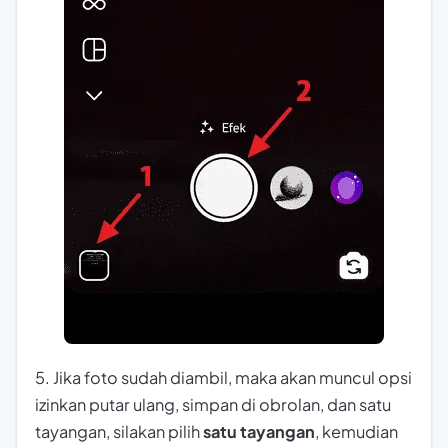
5. Jika foto sudah diambil, maka akan muncul opsi
izinkan putar ulang, simpan di obrolan, dan satu
tayangan, silakan pilih
satu tayangan
, kemudian