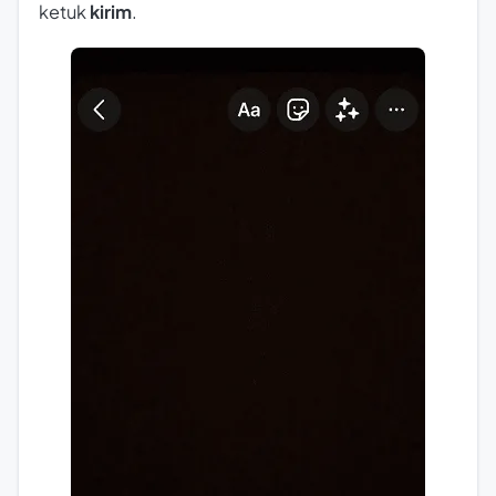
ketuk
kirim
.