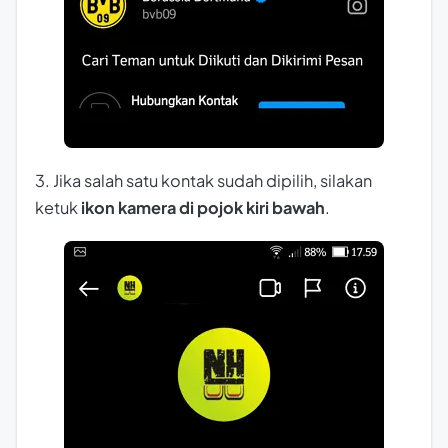
3. Jika salah satu kontak sudah dipilih, silakan
ketuk
ikon kamera di pojok kiri bawah
.