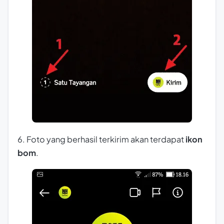
6. Foto yang berhasil terkirim akan terdapat
ikon
bom
.