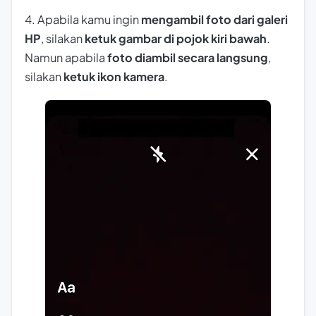
4. Apabila kamu ingin
mengambil foto dari galeri
HP
, silakan
ketuk gambar di pojok kiri bawah
.
Namun apabila
foto diambil secara langsung
,
silakan
ketuk
ikon kamera
.