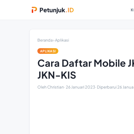
Petunjuk
.ID
K
Beranda
›
Aplikasi
APLIKASI
Cara Daftar Mobile J
JKN-KIS
Oleh Christian
·
26 Januari 2023
· Diperbarui
26 Janua