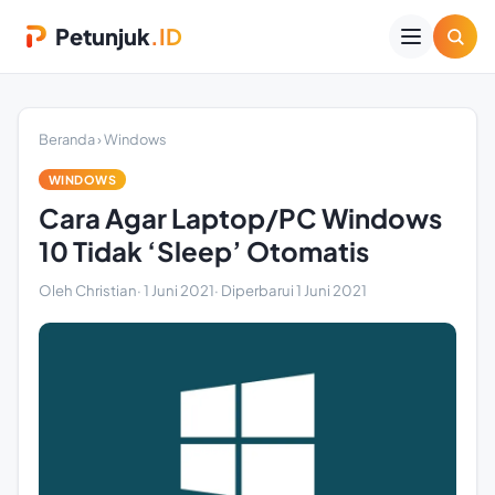
Petunjuk
.ID
Beranda
›
Windows
WINDOWS
Cara Agar Laptop/PC Windows
10 Tidak ‘Sleep’ Otomatis
Oleh Christian
·
1 Juni 2021
· Diperbarui
1 Juni 2021