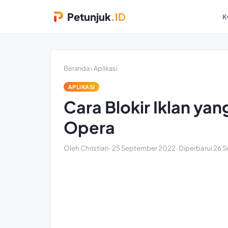
Petunjuk
.ID
K
Beranda
›
Aplikasi
APLIKASI
Cara Blokir Iklan ya
Opera
Oleh Christian
·
25 September 2022
· Diperbarui
26 