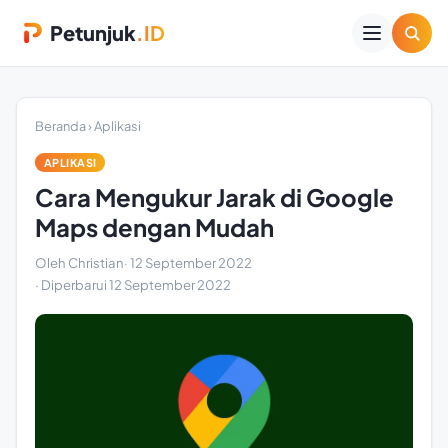
Petunjuk
.ID
Beranda
›
Aplikasi
APLIKASI
Cara Mengukur Jarak di Google
Maps dengan Mudah
Oleh Christian
·
12 September 2022
· Diperbarui
12 September 2022