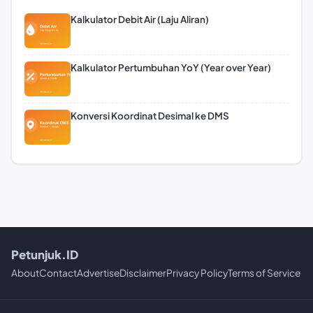
Kalkulator Debit Air (Laju Aliran)
Kalkulator Pertumbuhan YoY (Year over Year)
Konversi Koordinat Desimal ke DMS
Petunjuk.ID
About
Contact
Advertise
Disclaimer
Privacy Policy
Terms of Service